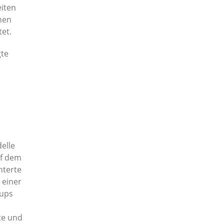
eiten
chen
et.
gte
elle
uf dem
hterte
 einer
tups
te und