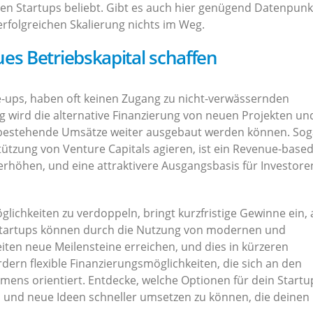
en Startups beliebt. Gibt es auch hier genügend Datenpunkt
erfolgreichen Skalierung nichts im Weg.
es Betriebskapital schaffen
-ups, haben oft keinen Zugang zu nicht-verwässernden
 wird die alternative Finanzierung von neuen Projekten un
bestehende Umsätze weiter ausgebaut werden können. Soga
ützung von Venture Capitals agieren, ist ein Revenue-base
erhöhen, und eine attraktivere Ausgangsbasis für Investore
ichkeiten zu verdoppeln, bringt kurzfristige Gewinne ein, 
ale Startups können durch die Nutzung von modernen und
ten neue Meilensteine erreichen, und dies in kürzeren
dern flexible Finanzierungsmöglichkeiten, die sich an den
mens orientiert. Entdecke, welche Optionen für dein Startu
n und neue Ideen schneller umsetzen zu können, die deinen