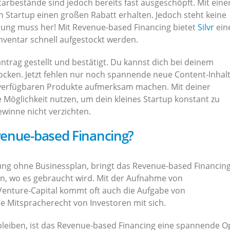
tarbestände sind jedoch bereits fast ausgeschöpft. Mit eine
 Startup einen großen Rabatt erhalten. Jedoch steht keine
dung muss her! Mit Revenue-based Financing bietet
Silvr
ein
nventar schnell aufgestockt werden.
ntrag gestellt und bestätigt. Du kannst dich bei deinem
ocken. Jetzt fehlen nur noch spannende neue Content-Inhal
 verfügbaren Produkte aufmerksam machen. Mit deiner
e Möglichkeit nutzen, um dein kleines Startup konstant zu
ewinne nicht verzichten.
venue-based Financing?
lung ohne Businessplan, bringt das Revenue-based Financin
in, wo es gebraucht wird. Mit der Aufnahme von
Venture-Capital kommt oft auch die Aufgabe von
 Mitspracherecht von Investoren mit sich.
leiben, ist das Revenue-based Financing eine spannende O