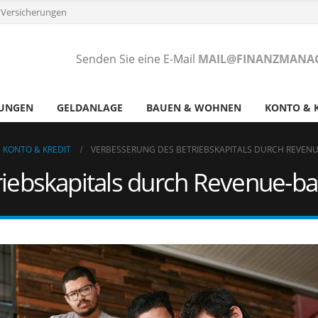
 Versicherungen
Senden Sie eine E-Mail
MAIL@FINANZMANAG
RUNGEN
GELDANLAGE
BAUEN & WOHNEN
KONTO & 
 KONTO & KREDIT
VERBESSERUNG DES BETRIEBSKAPITALS DURCH REVENU
iebskapitals durch Revenue-ba