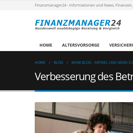
Finanzmanager24 - Informationen und News, Finanzen,
HOME
ALTERSVORSORGE
VERSICHE
HOME
BLOG
BANK BLOG - ARTIKEL UND NEWS ZU
Verbesserung des Betr