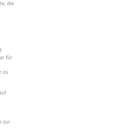
e, die
d
r für
d
n zu
auf
p zur