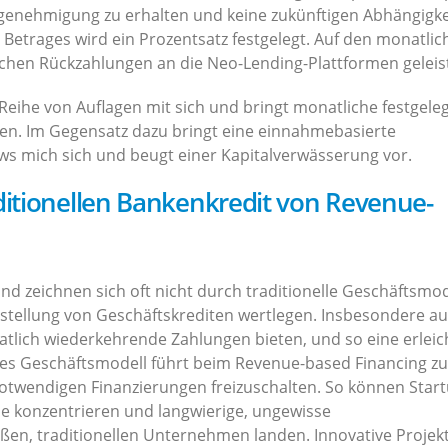
sgenehmigung zu erhalten und keine zukünftigen Abhängigk
n Betrages wird ein Prozentsatz festgelegt. Auf den monatli
hen Rückzahlungen an die Neo-Lending-Plattformen geleist
Reihe von Auflagen mit sich und bringt monatliche festgele
eren. Im Gegensatz dazu bringt eine einnahmebasierte
ows mich sich und beugt einer Kapitalverwässerung vor.
ditionellen Bankenkredit von Revenue-
nd zeichnen sich oft nicht durch traditionelle Geschäftsmod
usstellung von Geschäftskrediten wertlegen. Insbesondere a
tlich wiederkehrende Zahlungen bieten, und so eine erleic
es Geschäftsmodell führt beim Revenue-based Financing zu
notwendigen Finanzierungen freizuschalten. So können Star
ine konzentrieren und langwierige, ungewisse
roßen, traditionellen Unternehmen landen. Innovative Projek