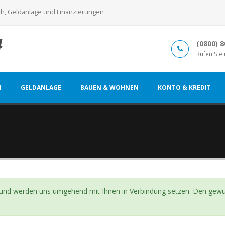
ch, Geldanlage und Finanzierungen
(0800) 
Rufen Sie
N
GELDANLAGE
BAUEN & WOHNEN
KONTO & KREDIT
 und werden uns umgehend mit Ihnen in Verbindung setzen. Den gewüns