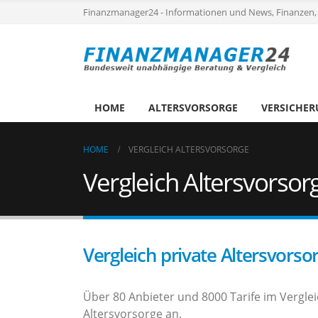
Finanzmanager24 - Informationen und News, Finanzen,
HOME
ALTERSVORSORGE
VERSICHE
HOME
VERGLEICH ALTERSVORSORGE
Vergleich Altersvorsor
Vergleich private Altersvorso
Über 80 Anbieter und 8000 Tarife im Vergleic
Altersvorsorge an.