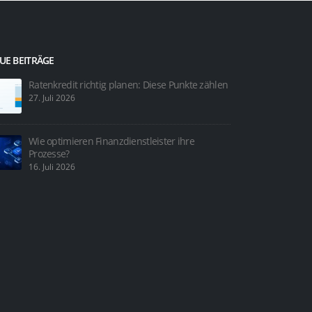
UE BEITRÄGE
Ratenkredit richtig planen: Diese Punkte zählen
Ren
der 
27. Juli 2026
bed
23. Juni 2026
Wie optimieren Finanzdienstleister ihre
Prozesse?
Psyc
16. Juli 2026
Rent
30. 