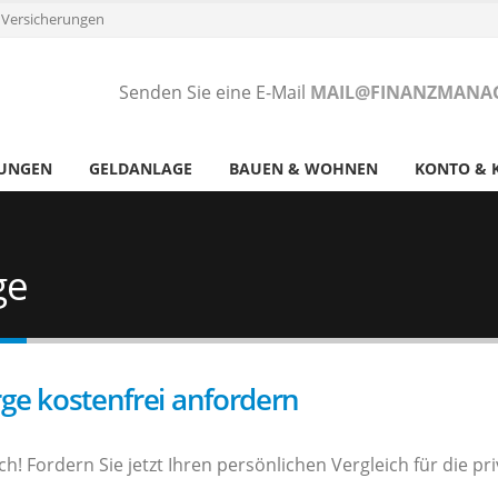
 Versicherungen
Senden Sie eine E-Mail
MAIL@FINANZMANAG
RUNGEN
GELDANLAGE
BAUEN & WOHNEN
KONTO & 
ge
rge kostenfrei anfordern
h! Fordern Sie jetzt Ihren persönlichen Vergleich für die pr