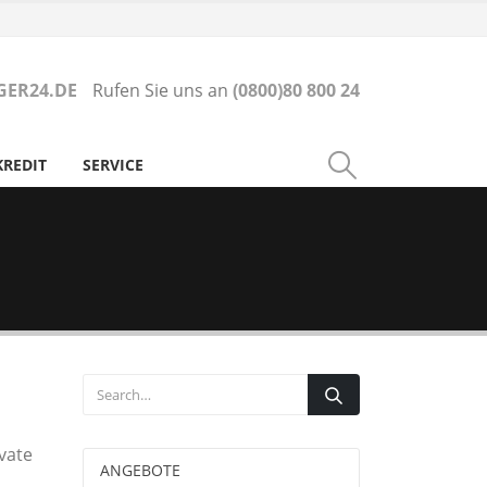
ER24.DE
Rufen Sie uns an
(0800)80 800 24
KREDIT
SERVICE
ivate
ANGEBOTE