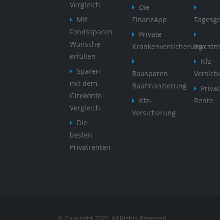
Vergleich
Die
Mit
FinanzApp
Tagesg
Fondssparen
Private
Wünsche
Krankenversicherung
Invest
erfüllen
Kfz
Sparen
Bausparen
Versich
mit dem
Baufinanzierung
Priva
Girokonto
Kfz-
Rente
Vergleich
Versicherung
Die
besten
Privatrenten
© Copyright 2022. All Rights Reserved.