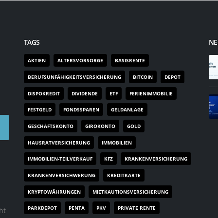
TAGS
NE
AKTIEN
ALTERSVORSORGE
BASISRENTE
BERUFSUNFÄHIGKEITSVERSICHERUNG
BITCOIN
DEPOT
DISPOKREDIT
DIVIDENDE
ETF
FERIENIMMOBILIE
FESTGELD
FONDSSPAREN
GELDANLAGE
GESCHÄFTSKONTO
GIROKONTO
GOLD
HAUSRATVERSICHERUNG
IMMOBILIEN
IMMOBILIEN-TEILVERKAUF
KFZ
KRANKENVERSICHERUNG
KRANKENVERSICHWERUNG
KREDITKARTE
KRYPTOWÄHRUNGEN
MIETKAUTIONSVERSICHERUNG
PARKDEPOT
PENTA
PKV
PRIVATE RENTE
ht