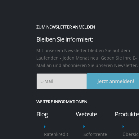
ZUM NEWSLETTER ANMELDEN
Bleiben Sie informiert:
Mit unserem Newsletter bleiben Sie auf dem
Laufenden - jeden Monat neu. Geben Sie Ihre E-
Mail an und abonnieren Sie unseren Newsletter.
Jetzt anmelden!
WEITERE INFORMATIONEN
Blog
Website
Produkte
Ratenkredit-
Sofortrente
Übersic