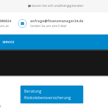
lassen Sie sich unabhängig beraten
8080024
anfrage@finanzmanager24.de
 uns an
Senden Sie uns eine E-Mail
SERVICE
Beratung
Risikolebensversicherung
e