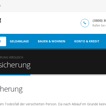
n
(0800) 
Rufen Sie
N
GELDANLAGE
BAUEN & WOHNEN
KONTO & KREDIT
ERUNG VERGLEICH
rsicherung
icherung
 im Todesfall der versicherten Person. Da nach Ablauf im Grunde kein