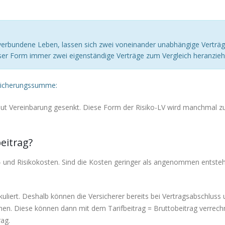
 verbundene Leben, lassen sich zwei voneinander unabhängige Verträ
ieser Form immer zwei eigenständige Verträge zum Vergleich heranzieh
rsicherungssumme:
aut Vereinbarung gesenkt. Diese Form der Risiko-LV wird manchmal z
beitrag?
gs- und Risikokosten. Sind die Kosten geringer als angenommen entste
kuliert. Deshalb können die Versicherer bereits bei Vertragsabschluss
hen. Diese können dann mit dem Tarifbeitrag = Bruttobeitrag verrech
ag.