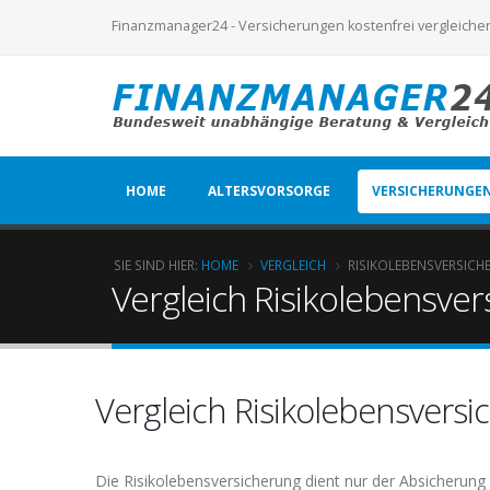
Finanzmanager24 - Versicherungen kostenfrei vergleiche
HOME
ALTERSVORSORGE
VERSICHERUNGE
SIE SIND HIER:
HOME
VERGLEICH
RISIKOLEBENSVERSICH
Vergleich Risikolebensve
Vergleich Risikolebensvers
Die Risikolebensversicherung dient nur der Absicherung