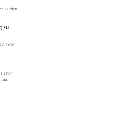
sse würden
g zu
 sinnvoll,
als nur
t ab.