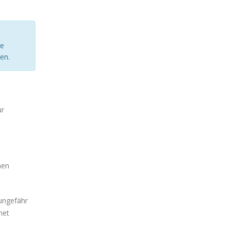
ge
en.
ur
hen
 ungefähr
net