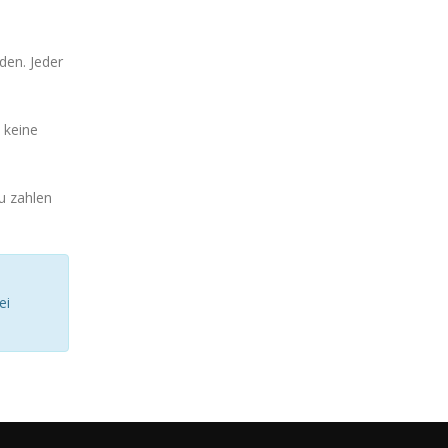
den. Jeder
 keine
u zahlen
ei