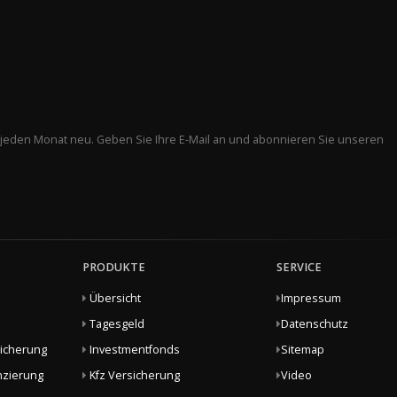
 jeden Monat neu. Geben Sie Ihre E-Mail an und abonnieren Sie unseren
PRODUKTE
SERVICE
Übersicht
Impressum
Tagesgeld
Datenschutz
sicherung
Investmentfonds
Sitemap
nzierung
Kfz Versicherung
Video