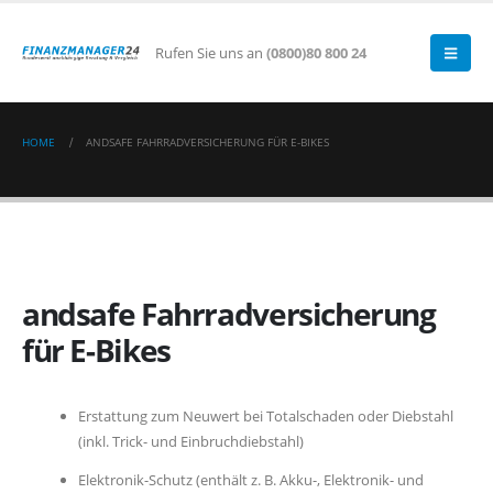
Rufen Sie uns an
(0800)80 800 24
HOME
ANDSAFE FAHRRADVERSICHERUNG FÜR E-BIKES
andsafe Fahrradversicherung
für E-Bikes
Erstattung zum Neuwert bei Totalschaden oder Diebstahl
(inkl. Trick- und Einbruchdiebstahl)
Elektronik-Schutz (enthält z. B. Akku-, Elektronik- und