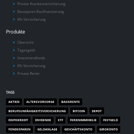
Private Krankenversicherung
Bausparen Baufinanzierung
Kfz-Versicherung
Produkte
Übersicht
Tagesgeld
Investmentfonds
Kfz Versicherung
Private Rente
TAGS
AKTIEN
ALTERSVORSORGE
BASISRENTE
BERUFSUNFÄHIGKEITSVERSICHERUNG
BITCOIN
DEPOT
DISPOKREDIT
DIVIDENDE
ETF
FERIENIMMOBILIE
FESTGELD
FONDSSPAREN
GELDANLAGE
GESCHÄFTSKONTO
GIROKONTO