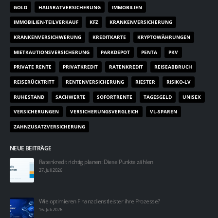
GOLD
HAUSRATVERSICHERUNG
IMMOBILIEN
IMMOBILIEN-TEILVERKAUF
KFZ
KRANKENVERSICHERUNG
KRANKENVERSICHWERUNG
KREDITKARTE
KRYPTOWÄHRUNGEN
MIETKAUTIONSVERSICHERUNG
PARKDEPOT
PENTA
PKV
PRIVATE RENTE
PRIVATKREDIT
RATENKREDIT
REISEABBRUCH
REISERÜCKTRITT
RENTENVERSICHERUNG
RIESTER
RISIKO-LV
RUHESTAND
SACHWERTE
SOFORTRENTE
TAGESGELD
UNISEX
VERSICHERUNGEN
VERSICHERUNGSVERGLEICH
VL-SPAREN
ZAHNZUSATZVERSICHERUNG
NEUE BEITRÄGE
Ratenkredit richtig planen: Diese Punkte zählen
27. Juli 2026
Wie optimieren Finanzdienstleister ihre Prozesse?
16. Juli 2026