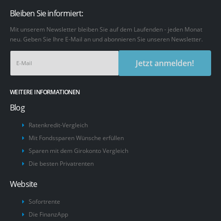
Bleiben Sie informiert:
Mit unserem Newsletter bleiben Sie auf dem Laufenden - jeden Monat
neu. Geben Sie Ihre E-Mail an und abonnieren Sie unseren Newsletter.
Jetzt anmelden!
WEITERE INFORMATIONEN
Blog
Ratenkredit-Vergleich
Mit Fondssparen Wünsche erfüllen
Sparen mit dem Girokonto Vergleich
Die besten Privatrenten
Website
Sofortrente
Die FinanzApp