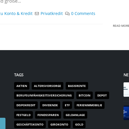
d große...
zu Konto & Kredit
Privatkredit
0 Comments
READ MORE.
TAGS
NE
AKTIEN
ALTERSVORSORGE
BASISRENTE
BERUFSUNFÄHIGKEITSVERSICHERUNG
BITCOIN
DEPOT
DISPOKREDIT
DIVIDENDE
ETF
FERIENIMMOBILIE
FESTGELD
FONDSSPAREN
GELDANLAGE
GESCHÄFTSKONTO
GIROKONTO
GOLD