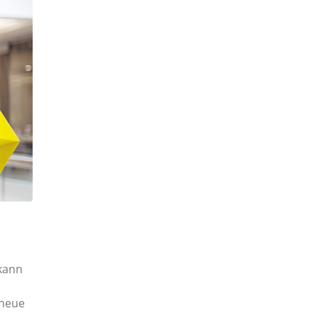
 kann
 neue