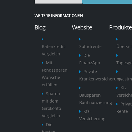
WEITERE INFORMATIONEN
Blog
Website
Produkte
Ratenkredit-
Sofortrente
Übersic
Vergleich
Die
Mit
FinanzApp
Tagesg
Fondssparen
Private
Wünsche
Krankenversicherung
Invest
erfüllen
Kfz
Sparen
Bausparen
Versich
mit dem
Baufinanzierung
Priva
Girokonto
Kfz-
Rente
Vergleich
Versicherung
Die
besten