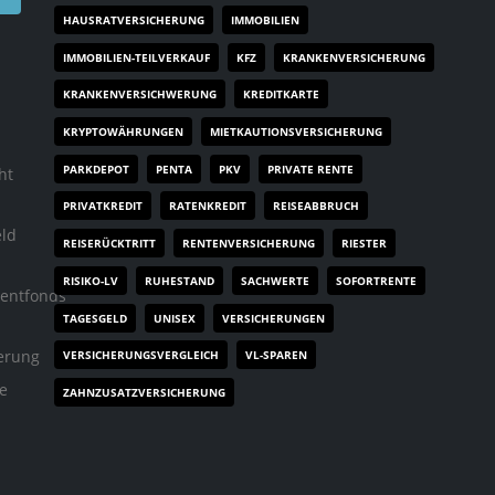
HAUSRATVERSICHERUNG
IMMOBILIEN
IMMOBILIEN-TEILVERKAUF
KFZ
KRANKENVERSICHERUNG
KRANKENVERSICHWERUNG
KREDITKARTE
KRYPTOWÄHRUNGEN
MIETKAUTIONSVERSICHERUNG
PARKDEPOT
PENTA
PKV
PRIVATE RENTE
ht
PRIVATKREDIT
RATENKREDIT
REISEABBRUCH
eld
REISERÜCKTRITT
RENTENVERSICHERUNG
RIESTER
RISIKO-LV
RUHESTAND
SACHWERTE
SOFORTRENTE
mentfonds
TAGESGELD
UNISEX
VERSICHERUNGEN
erung
VERSICHERUNGSVERGLEICH
VL-SPAREN
te
ZAHNZUSATZVERSICHERUNG