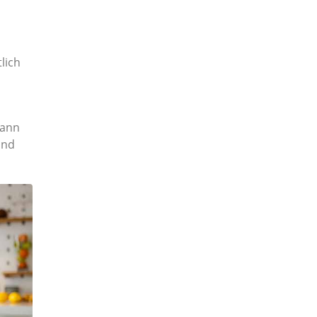
lich
kann
und