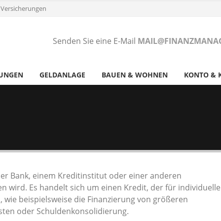
 Versicherungen
Senden Sie eine E-Mail
MAIL@FINANZMANAG
RUNGEN
GELDANLAGE
BAUEN & WOHNEN
KONTO & 
iner Bank, einem Kreditinstitut oder einer anderen
 wird. Es handelt sich um einen Kredit, der für individuelle
, wie beispielsweise die Finanzierung von größeren
sten oder Schuldenkonsolidierung.