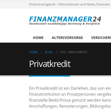
Finanzmanager24 - Informationen und News, Finanzen,
HOME
ALTERSVORSORGE
VERSICHE
HOME
BLOG
TAG -
PRIVATKREDIT
Privatkredit
Ein Privatkredit ist ein Darlehen, das von e
Finanzinstitution an Privatpersonen vergeben
finanzielle Bedürfnisse genutzt werden kann
Anschaffungen, Renovierungen, Bildungsko