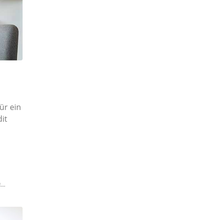
ür ein
it
..