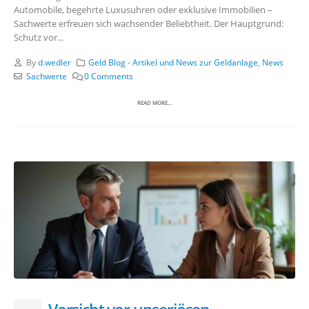
Automobile, begehrte Luxusuhren oder exklusive Immobilien –
Sachwerte erfreuen sich wachsender Beliebtheit. Der Hauptgrund:
Schutz vor...
By
d.wedler
Geld Blog - Artikel und News zur Geldanlage
,
News
Sachwerte
0 Comments
READ MORE...