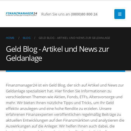
Rufen Sie uns an
(0800)80 800 24
HOME
BLOG
GELD BLOG - ARTIKEL UND NEWS ZUR GELDANLAGE
Geld Blog - Artikel und News zur
Geldanlage
Finanzmanager24 ist ein Geld Blog, der sich auf Artikel und News zur
Geldanlage spezialisiert hat. Hier finden Sie Informationen zu
verschiedenen Themen wie Aktien, Fonds, ETFs, Altersvorsorge und
mehr. Wir bieten Ihnen nützliche Tipps und Tricks, um Ihr Geld
effektiv anzulegen und eine hohe Rendite zu erzielen. Unsere
erfahrenen Finanzexperten veröffentlichen regelmäßig Beiträge zu
aktuellen Entwicklungen auf den Finanzmärkten und analysieren die
Auswirkungen auf die Anleger. Wir helfen Ihnen auch dabei, die