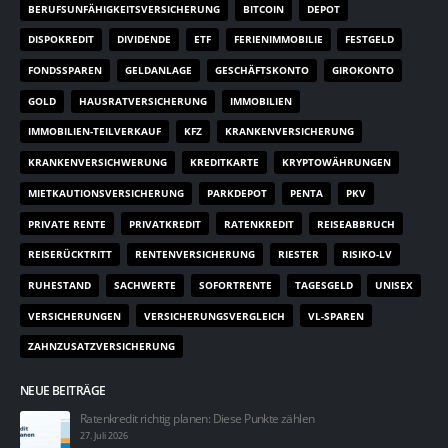
BERUFSUNFÄHIGKEITSVERSICHERUNG
BITCOIN
DEPOT
DISPOKREDIT
DIVIDENDE
ETF
FERIENIMMOBILIE
FESTGELD
FONDSSPAREN
GELDANLAGE
GESCHÄFTSKONTO
GIROKONTO
GOLD
HAUSRATVERSICHERUNG
IMMOBILIEN
IMMOBILIEN-TEILVERKAUF
KFZ
KRANKENVERSICHERUNG
KRANKENVERSICHWERUNG
KREDITKARTE
KRYPTOWÄHRUNGEN
MIETKAUTIONSVERSICHERUNG
PARKDEPOT
PENTA
PKV
PRIVATE RENTE
PRIVATKREDIT
RATENKREDIT
REISEABBRUCH
REISERÜCKTRITT
RENTENVERSICHERUNG
RIESTER
RISIKO-LV
RUHESTAND
SACHWERTE
SOFORTRENTE
TAGESGELD
UNISEX
VERSICHERUNGEN
VERSICHERUNGSVERGLEICH
VL-SPAREN
ZAHNZUSATZVERSICHERUNG
NEUE BEITRÄGE
Ratenkredit richtig planen: Diese Punkte zählen
27. Juli 2026