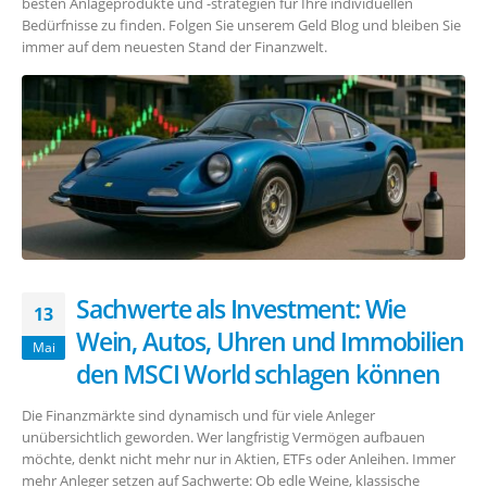
besten Anlageprodukte und -strategien für Ihre individuellen
Bedürfnisse zu finden. Folgen Sie unserem Geld Blog und bleiben Sie
immer auf dem neuesten Stand der Finanzwelt.
Sachwerte als Investment: Wie
13
Wein, Autos, Uhren und Immobilien
Mai
den MSCI World schlagen können
Die Finanzmärkte sind dynamisch und für viele Anleger
unübersichtlich geworden. Wer langfristig Vermögen aufbauen
möchte, denkt nicht mehr nur in Aktien, ETFs oder Anleihen. Immer
mehr Anleger setzen auf Sachwerte: Ob edle Weine, klassische