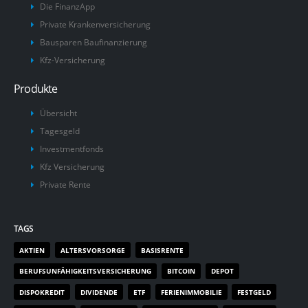
Die FinanzApp
Private Krankenversicherung
Bausparen Baufinanzierung
Kfz-Versicherung
Produkte
Übersicht
Tagesgeld
Investmentfonds
Kfz Versicherung
Private Rente
TAGS
AKTIEN
ALTERSVORSORGE
BASISRENTE
BERUFSUNFÄHIGKEITSVERSICHERUNG
BITCOIN
DEPOT
DISPOKREDIT
DIVIDENDE
ETF
FERIENIMMOBILIE
FESTGELD