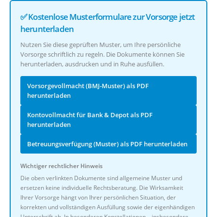
✅ Kostenlose Musterformulare zur Vorsorge jetzt
herunterladen
Nutzen Sie diese geprüften Muster, um Ihre persönliche
Vorsorge schriftlich zu regeln. Die Dokumente können Sie
herunterladen, ausdrucken und in Ruhe ausfüllen.
Vorsorgevollmacht (BMJ-Muster) als PDF
herunterladen
Kontovollmacht für Bank & Depot als PDF
herunterladen
Betreuungsverfügung (Muster) als PDF herunterladen
Wichtiger rechtlicher Hinweis
Die oben verlinkten Dokumente sind allgemeine Muster und
ersetzen keine individuelle Rechtsberatung. Die Wirksamkeit
Ihrer Vorsorge hängt von Ihrer persönlichen Situation, der
korrekten und vollständigen Ausfüllung sowie der eigenhändigen
Unterschrift ab. In besonderen Konstellationen – insbesondere