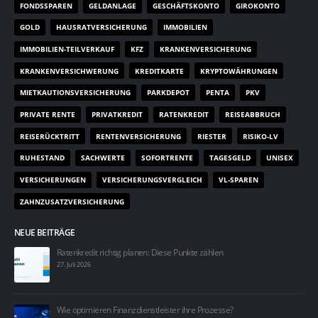
FONDSSPAREN
GELDANLAGE
GESCHÄFTSKONTO
GIROKONTO
GOLD
HAUSRATVERSICHERUNG
IMMOBILIEN
IMMOBILIEN-TEILVERKAUF
KFZ
KRANKENVERSICHERUNG
KRANKENVERSICHWERUNG
KREDITKARTE
KRYPTOWÄHRUNGEN
MIETKAUTIONSVERSICHERUNG
PARKDEPOT
PENTA
PKV
PRIVATE RENTE
PRIVATKREDIT
RATENKREDIT
REISEABBRUCH
REISERÜCKTRITT
RENTENVERSICHERUNG
RIESTER
RISIKO-LV
RUHESTAND
SACHWERTE
SOFORTRENTE
TAGESGELD
UNISEX
VERSICHERUNGEN
VERSICHERUNGSVERGLEICH
VL-SPAREN
ZAHNZUSATZVERSICHERUNG
NEUE BEITRÄGE
Ratenkredit richtig planen: Diese Punkte zählen
27. Juli 2026
Wie optimieren Finanzdienstleister ihre Prozesse?