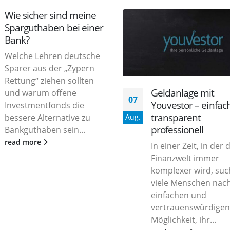
Wie sicher sind meine
Sparguthaben bei einer
Bank?
Welche Lehren deutsche
Sparer aus der „Zypern
Rettung“ ziehen sollten
Geldanlage mit
und warum offene
07
Youvestor – einfac
Investmentfonds die
transparent
Aug.
bessere Alternative zu
professionell
Bankguthaben sein...
read more
In einer Zeit, in der 
Finanzwelt immer
komplexer wird, su
viele Menschen nach
einfachen und
vertrauenswürdigen
Möglichkeit, ihr...