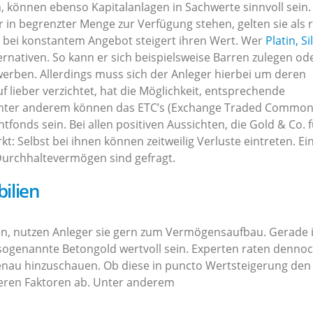
, können ebenso Kapitalanlagen in Sachwerte sinnvoll sein.
 in begrenzter Menge zur Verfügung stehen, gelten sie als r
e bei konstantem Angebot steigert ihren Wert. Wer
Platin, Si
ernativen. So kann er sich beispielsweise Barren zulegen od
erben. Allerdings muss sich der Anleger hierbei um deren
ieber verzichtet, hat die Möglichkeit, entsprechende
Unter anderem können das ETC’s (Exchange Traded Common
fonds sein. Bei allen positiven Aussichten, die Gold & Co. f
: Selbst bei ihnen können zeitweilig Verluste eintreten. Ei
Durchhaltevermögen sind gefragt.
ilien
ten, nutzen Anleger sie gern zum Vermögensaufbau. Gerade 
 sogenannte Betongold wertvoll sein. Experten raten dennoc
au hinzuschauen. Ob diese in puncto Wertsteigerung den
eren Faktoren ab. Unter anderem