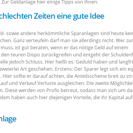
ur Geldanlage hier einige Tipps von ihnen.
chlechten Zeiten eine gute Idee
geld- sowie andere herkömmliche Sparanlagen sind heute kei
ichen. Ganz verteufeln darf man sie allerdings nicht. Wer z
 muss, ist gut beraten, wenn er das nötige Geld auf einem
f den teuren Dispo zurückgreifen und entgeht der Schuldenfa
lle jedoch Schluss. Hier heißt es: Geduld haben und langfris
weierlei Art geschehen. Erstens: Der Sparer legt sich ein e
 Hier sollte er darauf achten, die Anteilsscheine breit zu st
auf und Verkauf Verluste ausgleichen. Die zweite Möglichke
n. Diese werden von Profis betreut, sodass man sich um da
m haben auch hier diejenigen Vorteile, die ihr Kapital auf
nlage