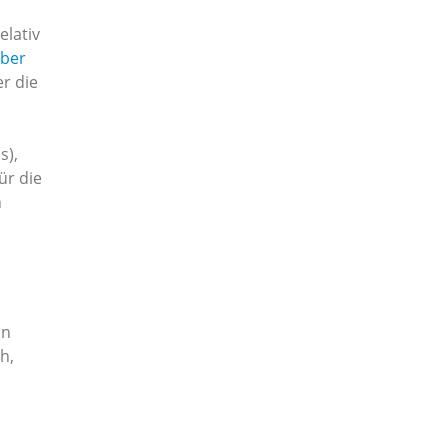
elativ
lber
er die
s),
ür die
n
in
h,