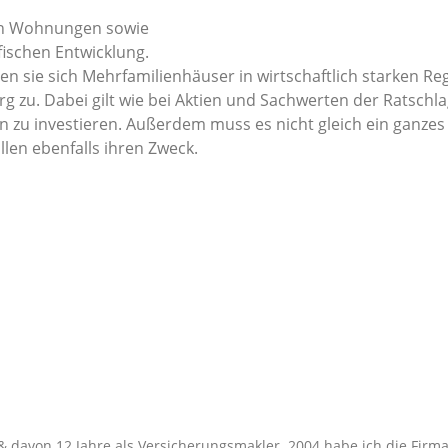
ten Wohnungen sowie
ischen Entwicklung.
en sie sich Mehrfamilienhäuser in wirtschaftlich starken R
 zu. Dabei gilt wie bei Aktien und Sachwerten der Ratschla
 zu investieren. Außerdem muss es nicht gleich ein ganze
llen ebenfalls ihren Zweck.
g & davon 12 Jahre als Versicherungsmakler. 2004 habe ich die Firm