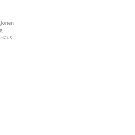
egionen
g,
s Haus
a