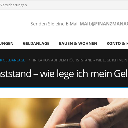
 Versicherungen
Senden Sie eine E-Mail
MAIL@FINANZMANAG
RUNGEN
GELDANLAGE
BAUEN & WOHNEN
KONTO & 
UR GELDANLAGE
INFLATION AUF DEM HÖCHSTSTAND – WIE LEGE ICH MEIN
ststand – wie lege ich mein Gel