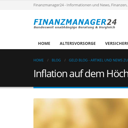
Finanzmanager24 - Informationen und News, Finanzen,
HOME
ALTERSVORSORGE
VERSICHE
HOME
BLOG
GELD BLOG - ARTIKEL UND NEWS Z
Inflation auf dem Höch