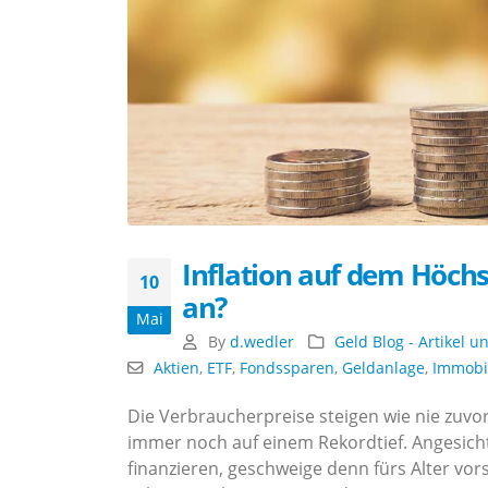
Inflation auf dem Höchs
10
an?
Mai
By
d.wedler
Geld Blog - Artikel 
Aktien
,
ETF
,
Fondssparen
,
Geldanlage
,
Immobi
Die Verbraucherpreise steigen wie nie zuvo
immer noch auf einem Rekordtief. Angesichts
finanzieren, geschweige denn fürs Alter vo