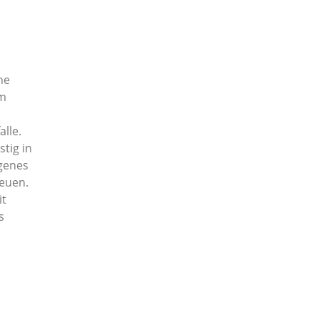
ne
um
lle.
tig in
igenes
reuen.
it
s