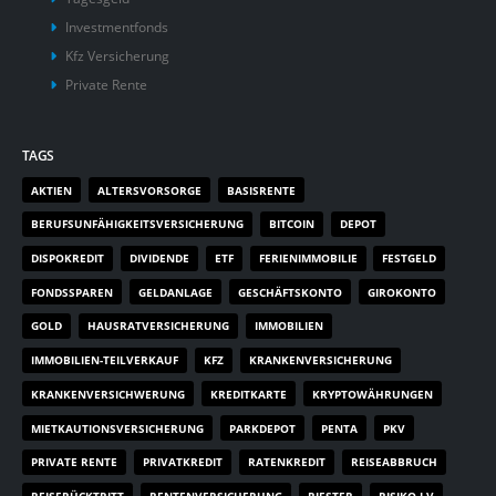
Investmentfonds
Kfz Versicherung
Private Rente
TAGS
AKTIEN
ALTERSVORSORGE
BASISRENTE
BERUFSUNFÄHIGKEITSVERSICHERUNG
BITCOIN
DEPOT
DISPOKREDIT
DIVIDENDE
ETF
FERIENIMMOBILIE
FESTGELD
FONDSSPAREN
GELDANLAGE
GESCHÄFTSKONTO
GIROKONTO
GOLD
HAUSRATVERSICHERUNG
IMMOBILIEN
IMMOBILIEN-TEILVERKAUF
KFZ
KRANKENVERSICHERUNG
KRANKENVERSICHWERUNG
KREDITKARTE
KRYPTOWÄHRUNGEN
MIETKAUTIONSVERSICHERUNG
PARKDEPOT
PENTA
PKV
PRIVATE RENTE
PRIVATKREDIT
RATENKREDIT
REISEABBRUCH
REISERÜCKTRITT
RENTENVERSICHERUNG
RIESTER
RISIKO-LV