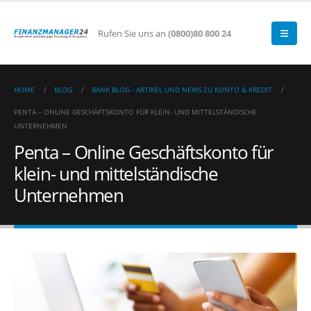
Rufen Sie uns an
(0800)80 800 24
HOME
BLOG
BANK BLOG - ARTIKEL UND NEWS ZU KONTO & KREDIT
PENTA – ONLINE GESCHÄFTSKONTO FÜR KLEIN- UND MITTELSTÄNDISCHE
UNTERNEHMEN
Penta – Online Geschäftskonto für
klein- und mittelständische
Unternehmen