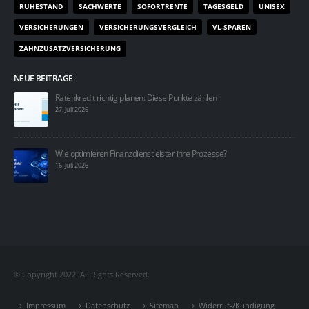
RUHESTAND
SACHWERTE
SOFORTRENTE
TAGESGELD
UNISEX
VERSICHERUNGEN
VERSICHERUNGSVERGLEICH
VL-SPAREN
ZAHNZUSATZVERSICHERUNG
NEUE BEITRÄGE
Ratenkredit richtig planen: Diese Punkte zählen
27. Juli 2026
Wie optimieren Finanzdienstleister ihre Prozesse?
16. Juli 2026
© Copyright 2022. All Rights Reserved.
Impressum
Datenschutz
Sitemap
Widerruf-/Kündigung