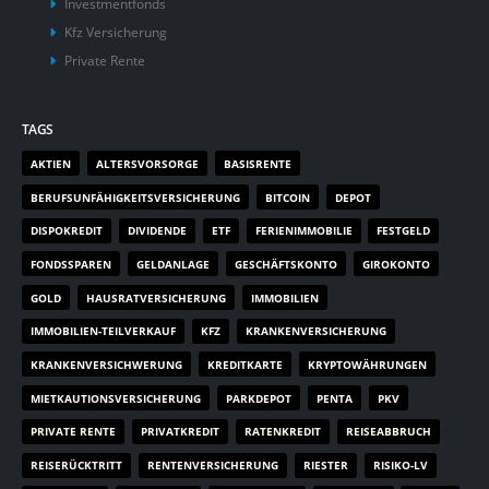
Investmentfonds
Kfz Versicherung
Private Rente
TAGS
AKTIEN
ALTERSVORSORGE
BASISRENTE
BERUFSUNFÄHIGKEITSVERSICHERUNG
BITCOIN
DEPOT
DISPOKREDIT
DIVIDENDE
ETF
FERIENIMMOBILIE
FESTGELD
FONDSSPAREN
GELDANLAGE
GESCHÄFTSKONTO
GIROKONTO
GOLD
HAUSRATVERSICHERUNG
IMMOBILIEN
IMMOBILIEN-TEILVERKAUF
KFZ
KRANKENVERSICHERUNG
KRANKENVERSICHWERUNG
KREDITKARTE
KRYPTOWÄHRUNGEN
MIETKAUTIONSVERSICHERUNG
PARKDEPOT
PENTA
PKV
PRIVATE RENTE
PRIVATKREDIT
RATENKREDIT
REISEABBRUCH
REISERÜCKTRITT
RENTENVERSICHERUNG
RIESTER
RISIKO-LV