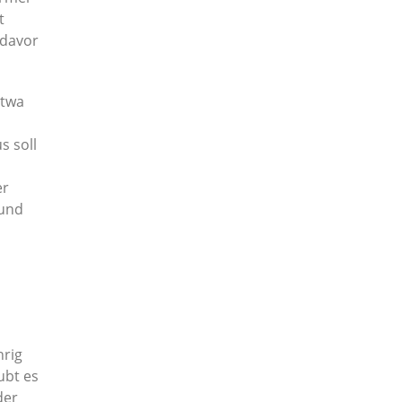
t
 davor
etwa
s soll
er
sund
hrig
ubt es
der