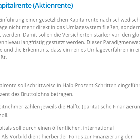
apitalrente (Aktienrente)
 Einführung einer gesetzlichen Kapitalrente nach schwedisc
iträge nicht mehr direkt in das Umlagesystem fließen, sonde
rt werden. Damit sollen die Versicherten stärker von den gl
enniveau langfristig gestützt werden. Dieser Paradigmenwe
e und die Erkenntnis, dass ein reines Umlageverfahren in e
ßt.
alrente soll schrittweise in Halb-Prozent-Schritten eingefüh
ozent des Bruttolohns betragen.
tnehmer zahlen jeweils die Hälfte (paritätische Finanzierun
oll.
tals soll durch einen öffentlichen, international
Als Vorbild dient hierbei der Fonds zur Finanzierung der