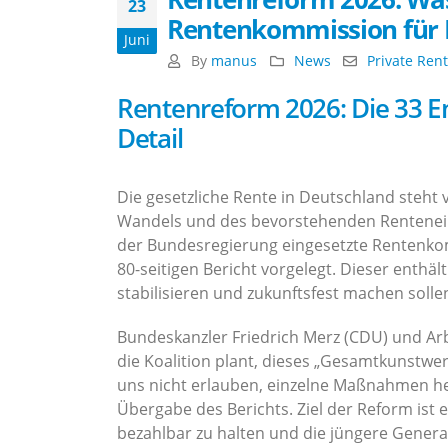
23
Rentenkommission für I
Juni
By
manus
News
Private Ren
Rentenreform 2026: Die 33 
Detail
Die gesetzliche Rente in Deutschland steh
Wandels und des bevorstehenden Rentenein
der Bundesregierung eingesetzte Rentenk
80-seitigen Bericht vorgelegt. Dieser enthä
stabilisieren und zukunftsfest machen solle
Bundeskanzler Friedrich Merz (CDU) und Arbe
die Koalition plant, dieses „Gesamtkunstwe
uns nicht erlauben, einzelne Maßnahmen h
Übergabe des Berichts. Ziel der Reform ist es
bezahlbar zu halten und die jüngere Genera