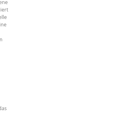
dene
iert
lle
ine
im
das