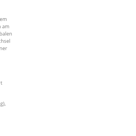
hem
rn am
obalen
chsel
iner
rt
g),