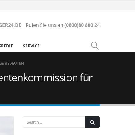
ER24.DE
Rufen Sie uns an
(0800)80 800 24
KREDIT
SERVICE
RGE BEDEUTEN
entenkommission für