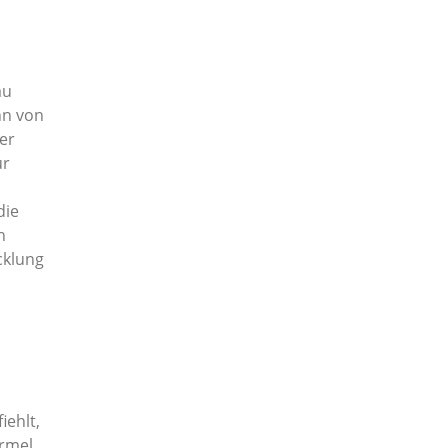
au
hn von
er
ur
die
h
cklung
iehlt,
ormel