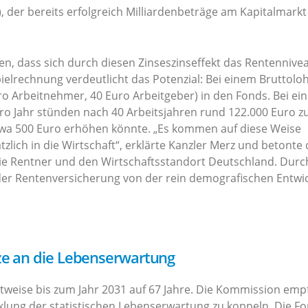
 der bereits erfolgreich Milliardenbeträge am Kapitalmarkt
n, dass sich durch diesen Zinseszinseffekt das Rentennive
spielrechnung verdeutlicht das Potenzial: Bei einem Bruttolo
ro Arbeitnehmer, 40 Euro Arbeitgeber) in den Fonds. Bei ein
 Jahr stünden nach 40 Arbeitsjahren rund 122.000 Euro z
twa 500 Euro erhöhen könnte. „Es kommen auf diese Weise
zlich in die Wirtschaft“, erklärte Kanzler Merz und betonte 
ie Rentner und den Wirtschaftsstandort Deutschland. Durc
 der Rentenversicherung von der rein demografischen Entwi
ze an die Lebenserwartung
ittweise bis zum Jahr 2031 auf 67 Jahre. Die Kommission empf
cklung der statistischen Lebenserwartung zu koppeln. Die F