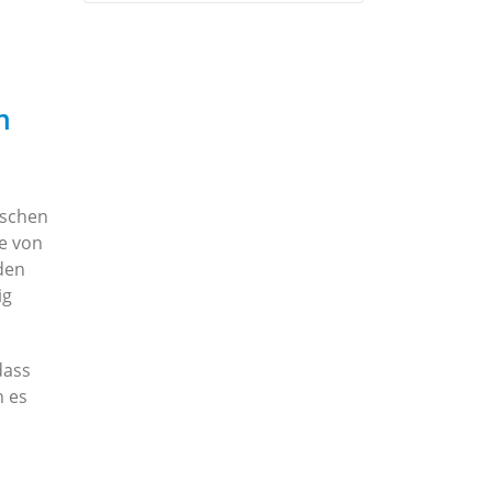
m
ischen
e von
den
ig
dass
n es