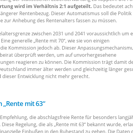
ung wird im Verhältnis 2:1 aufgeteilt.
Das bedeutet ach
ängerer Rentenbezug. Dieser Automatismus soll die Politik
e zur Anhebung des Rentenalters fassen zu müssen.
elaltersgrenze zwischen 2031 und 2041 voraussichtlich um 
Eine generelle „Rente mit 70“, wie sie von einigen
t die Kommission jedoch ab. Dieser Anpassungsmechanismu
beirat überprüft werden, um auf unvorhergesehene
klungen reagieren zu können. Die Kommission trägt damit d
eutschland immer älter werden und gleichzeitig länger ge
rd dieser Entwicklung nicht mehr gerecht.
n „Rente mit 63“
e Empfehlung, die abschlagsfreie Rente für besonders langjä
. Diese Regelung, die als „Rente mit 63“ bekannt wurde, erla
finanzielle Einbußen in den Ruhestand zu gehen. Die Daten 