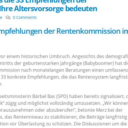
hre Altersvorsorge bedeuten
te
0 Comments
Empfehlungen der Rentenkommission i
t vor einem historischen Umbruch. Angesichts des demograf
tritts der geburtenstarken Jahrgänge (Babyboomer) hat di
ommission nach monatelangen Beratungen einen umfassen
lt 33 konkrete Empfehlungen, die das Rentensystem langfrist
n.
itsministerin Bärbel Bas (SPD) haben bereits signalisiert, 
rk“ zügig und möglichst vollständig umzusetzen. „Wir könne
erauszunehmen oder abzuberufen“, betonte Merz bei der
, das Rentenniveau zu stabilisieren, die Beiträge langfristig
tion vor Überlastung zu schützen. Die Diskussionen um die