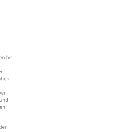
en bis
er
ohen
ber
 und
ben
der