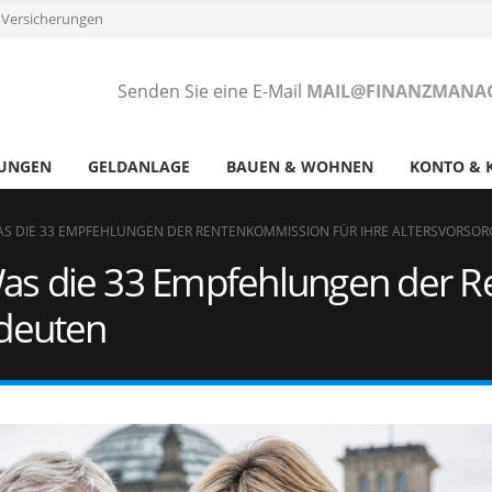
 Versicherungen
Senden Sie eine E-Mail
MAIL@FINANZMANAG
RUNGEN
GELDANLAGE
BAUEN & WOHNEN
KONTO & 
AS DIE 33 EMPFEHLUNGEN DER RENTENKOMMISSION FÜR IHRE ALTERSVORSO
as die 33 Empfehlungen der R
edeuten