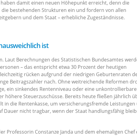
d haben damit einen neuen Höhepunkt erreicht, denn die
 die bestehenden Strukturen ein und fordern von allen
rbeitgebern und dem Staat – erhebliche Zugeständnisse.
ausweichlich ist
orm. Laut Berechnungen des Statistischen Bundesamtes werd
ersonen – das entspricht etwa 30 Prozent der heutigen
Gleichzeitig rücken aufgrund der niedrigen Geburtenraten d
unge Beitragszahler nach. Ohne weitreichende Reformen dr
e, ein sinkendes Rentenniveau oder eine unkontrollierbare
 höhere Steuerzuschüsse. Bereits heute fließen jährlich ü
t in die Rentenkasse, um versicherungsfremde Leistungen
auf Dauer nicht tragbar, wenn der Staat handlungsfähig blei
der Professorin Constanze Janda und dem ehemaligen Chef 