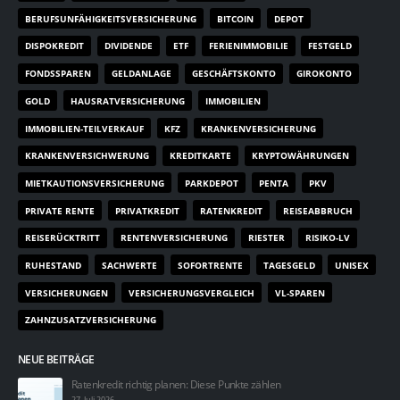
BERUFSUNFÄHIGKEITSVERSICHERUNG
BITCOIN
DEPOT
DISPOKREDIT
DIVIDENDE
ETF
FERIENIMMOBILIE
FESTGELD
FONDSSPAREN
GELDANLAGE
GESCHÄFTSKONTO
GIROKONTO
GOLD
HAUSRATVERSICHERUNG
IMMOBILIEN
IMMOBILIEN-TEILVERKAUF
KFZ
KRANKENVERSICHERUNG
KRANKENVERSICHWERUNG
KREDITKARTE
KRYPTOWÄHRUNGEN
MIETKAUTIONSVERSICHERUNG
PARKDEPOT
PENTA
PKV
PRIVATE RENTE
PRIVATKREDIT
RATENKREDIT
REISEABBRUCH
REISERÜCKTRITT
RENTENVERSICHERUNG
RIESTER
RISIKO-LV
RUHESTAND
SACHWERTE
SOFORTRENTE
TAGESGELD
UNISEX
VERSICHERUNGEN
VERSICHERUNGSVERGLEICH
VL-SPAREN
ZAHNZUSATZVERSICHERUNG
NEUE BEITRÄGE
Ratenkredit richtig planen: Diese Punkte zählen
27. Juli 2026