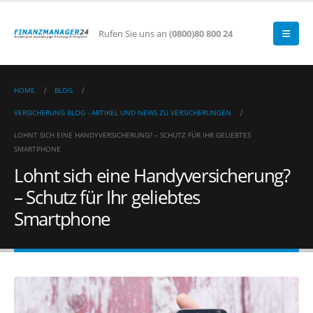
Rufen Sie uns an
(0800)80 800 24
HOME
BLOG
VERSICHERUNG BLOG - ARTIKEL UND NEWS ZU VERSICHERUNGEN
LOHNT SICH EINE HANDYVERSICHERUNG? – SCHUTZ FÜR IHR GELIEBTES
SMARTPHONE
Lohnt sich eine Handyversicherung?
– Schutz für Ihr geliebtes
Smartphone