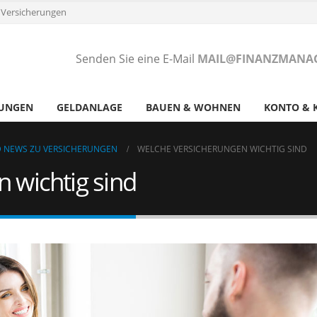
 Versicherungen
Senden Sie eine E-Mail
MAIL@FINANZMANAG
RUNGEN
GELDANLAGE
BAUEN & WOHNEN
KONTO & 
ND NEWS ZU VERSICHERUNGEN
WELCHE VERSICHERUNGEN WICHTIG SIND
 wichtig sind