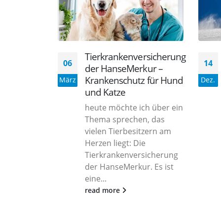
Tierkrankenversicherung
06
14
der HanseMerkur –
Kran­ken­schutz für Hund
März
Dez.
und Katze
heute möchte ich über ein
Thema sprechen, das
vielen Tierbesitzern am
Herzen liegt: Die
Tierkrankenversicherung
der HanseMerkur. Es ist
eine...
read more