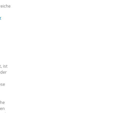
reiche
t
 ist
 der
ese
che
gen