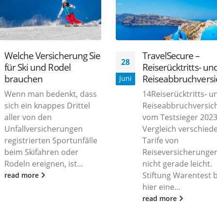
Welche Versicherung Sie
TravelSecure –
28
für Ski und Rodel
Reiserücktritts- un
brauchen
Reiseabbruchvers
Juni
Wenn man bedenkt, dass
14Reiserücktritts- u
sich ein knappes Drittel
Reiseabbruchversic
aller von den
vom Testsieger 202
Unfallversicherungen
Vergleich verschied
registrierten Sportunfälle
Tarife von
beim Skifahren oder
Reiseversicherungen
Rodeln ereignen, ist...
nicht gerade leicht.
Stiftung Warentest b
read more
hier eine...
read more