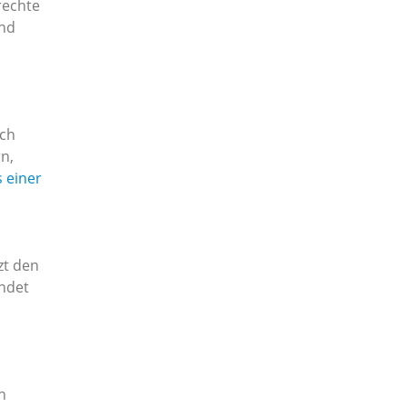
rechte
und
rch
n,
 einer
zt den
endet
h