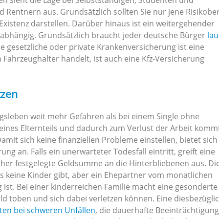
en sieht die Lage bei Selbstständigen, Studenten und
nd Rentnern aus. Grundsätzlich sollten Sie nur jene Risikobe
Existenz darstellen. Darüber hinaus ist ein weitergehender
 abhängig. Grundsätzlich braucht jeder deutsche Bürger
lau
ie gesetzliche oder private Krankenversicherung ist eine
n Fahrzeughalter handelt, ist auch eine Kfz-Versicherung
tzen
ltagsleben weit mehr Gefahren als bei einem Single ohne
ines Elternteils und dadurch zum Verlust der Arbeit kommt,
amit sich keine finanziellen Probleme einstellen, bietet sich
g an. Falls ein unerwarteter Todesfall eintritt, greift eine
rher festgelegte Geldsumme an die Hinterbliebenen aus. Di
es keine Kinder gibt, aber ein Ehepartner vom monatlichen
st. Bei einer kinderreichen Familie macht eine gesonderte
ild toben und sich dabei verletzen können. Eine diesbezügli
ten bei schweren Unfällen
, die dauerhafte Beeinträchtigun