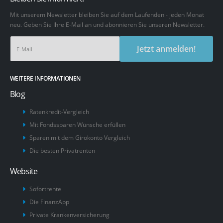
Mit unserem Newsletter bleiben Sie auf dem Laufenden - jeden Monat
neu. Geben Sie Ihre E-Mail an und abonnieren Sie unseren Newsletter.
Jetzt anmelden!
WEITERE INFORMATIONEN
Blog
Ratenkredit-Vergleich
Mit Fondssparen Wünsche erfüllen
Sparen mit dem Girokonto Vergleich
Die besten Privatrenten
Website
Sofortrente
Die FinanzApp
Private Krankenversicherung