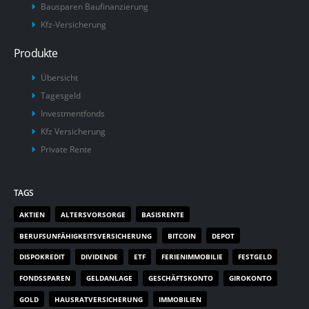
Bausparen Baufinanzierung
Kfz-Versicherung
Produkte
Übersicht
Tagesgeld
Investmentfonds
Kfz Versicherung
Private Rente
TAGS
AKTIEN
ALTERSVORSORGE
BASISRENTE
BERUFSUNFÄHIGKEITSVERSICHERUNG
BITCOIN
DEPOT
DISPOKREDIT
DIVIDENDE
ETF
FERIENIMMOBILIE
FESTGELD
FONDSSPAREN
GELDANLAGE
GESCHÄFTSKONTO
GIROKONTO
GOLD
HAUSRATVERSICHERUNG
IMMOBILIEN