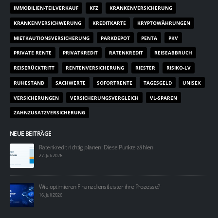
IMMOBILIEN-TEILVERKAUF
KFZ
KRANKENVERSICHERUNG
KRANKENVERSICHWERUNG
KREDITKARTE
KRYPTOWÄHRUNGEN
MIETKAUTIONSVERSICHERUNG
PARKDEPOT
PENTA
PKV
PRIVATE RENTE
PRIVATKREDIT
RATENKREDIT
REISEABBRUCH
REISERÜCKTRITT
RENTENVERSICHERUNG
RIESTER
RISIKO-LV
RUHESTAND
SACHWERTE
SOFORTRENTE
TAGESGELD
UNISEX
VERSICHERUNGEN
VERSICHERUNGSVERGLEICH
VL-SPAREN
ZAHNZUSATZVERSICHERUNG
NEUE BEITRÄGE
Ratenkredit richtig planen: Diese Punkte zählen
27. Juli 2026
Wie optimieren Finanzdienstleister ihre Prozesse?
16. Juli 2026