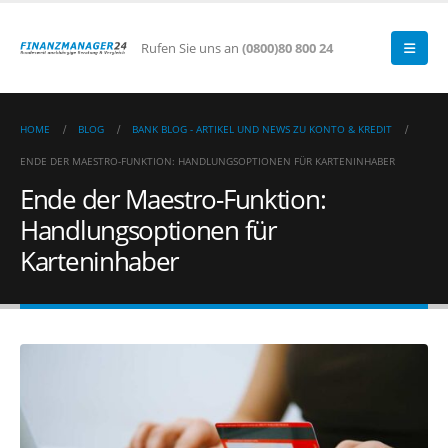
Rufen Sie uns an
(0800)80 800 24
HOME
BLOG
BANK BLOG - ARTIKEL UND NEWS ZU KONTO & KREDIT
ENDE DER MAESTRO-FUNKTION: HANDLUNGSOPTIONEN FÜR KARTENINHABER
Ende der Maestro-Funktion:
Handlungsoptionen für
Karteninhaber