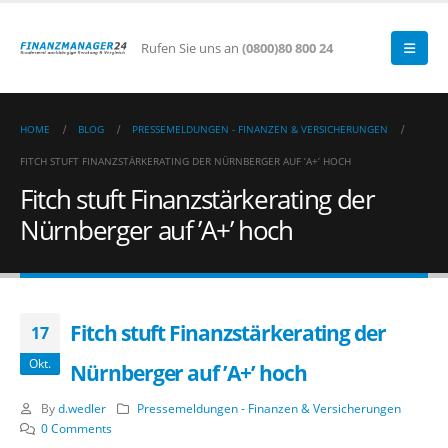
Rufen Sie uns an
(0800)80 800 24
HOME
BLOG
PRESSEMELDUNGEN - FINANZEN & VERSICHERUNGEN
FITCH STUFT FINANZSTÄRKERATING DER NÜRNBERGER AUF ’A+’ HOCH
Fitch stuft Finanzstärkerating der
Nürnberger auf ’A+’ hoch
Fitch stuft Finanzstärkerating der
17
Okt.
Nürnberger auf ’A+’ hoch
By
d.wedler
Pressemeldungen - Finanzen & Versicherungen
0 Comments