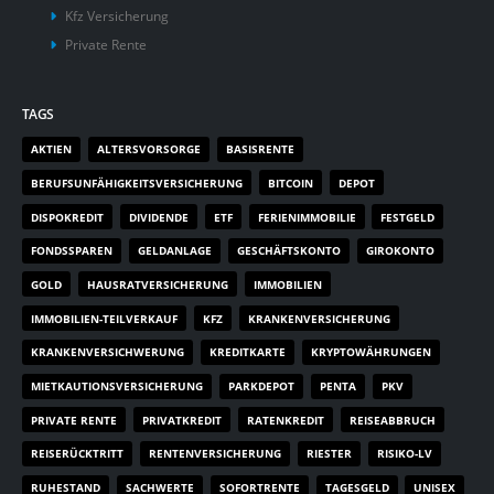
Kfz Versicherung
Private Rente
TAGS
AKTIEN
ALTERSVORSORGE
BASISRENTE
BERUFSUNFÄHIGKEITSVERSICHERUNG
BITCOIN
DEPOT
DISPOKREDIT
DIVIDENDE
ETF
FERIENIMMOBILIE
FESTGELD
FONDSSPAREN
GELDANLAGE
GESCHÄFTSKONTO
GIROKONTO
GOLD
HAUSRATVERSICHERUNG
IMMOBILIEN
IMMOBILIEN-TEILVERKAUF
KFZ
KRANKENVERSICHERUNG
KRANKENVERSICHWERUNG
KREDITKARTE
KRYPTOWÄHRUNGEN
MIETKAUTIONSVERSICHERUNG
PARKDEPOT
PENTA
PKV
PRIVATE RENTE
PRIVATKREDIT
RATENKREDIT
REISEABBRUCH
REISERÜCKTRITT
RENTENVERSICHERUNG
RIESTER
RISIKO-LV
RUHESTAND
SACHWERTE
SOFORTRENTE
TAGESGELD
UNISEX