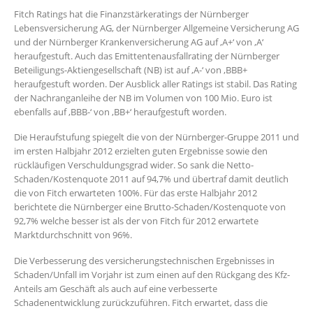
Fitch Ratings hat die Finanzstärkeratings der Nürnberger
Lebensversicherung AG, der Nürnberger Allgemeine Versicherung AG
und der Nürnberger Krankenversicherung AG auf ‚A+‘ von ‚A‘
heraufgestuft. Auch das Emittentenausfallrating der Nürnberger
Beteiligungs-Aktiengesellschaft (NB) ist auf ‚A-‘ von ‚BBB+
heraufgestuft worden. Der Ausblick aller Ratings ist stabil. Das Rating
der Nachranganleihe der NB im Volumen von 100 Mio. Euro ist
ebenfalls auf ‚BBB-‘ von ‚BB+‘ heraufgestuft worden.
Die Heraufstufung spiegelt die von der Nürnberger-Gruppe 2011 und
im ersten Halbjahr 2012 erzielten guten Ergebnisse sowie den
rückläufigen Verschuldungsgrad wider. So sank die Netto-
Schaden/Kostenquote 2011 auf 94,7% und übertraf damit deutlich
die von Fitch erwarteten 100%. Für das erste Halbjahr 2012
berichtete die Nürnberger eine Brutto-Schaden/Kostenquote von
92,7% welche besser ist als der von Fitch für 2012 erwartete
Marktdurchschnitt von 96%.
Die Verbesserung des versicherungstechnischen Ergebnisses in
Schaden/Unfall im Vorjahr ist zum einen auf den Rückgang des Kfz-
Anteils am Geschäft als auch auf eine verbesserte
Schadenentwicklung zurückzuführen. Fitch erwartet, dass die