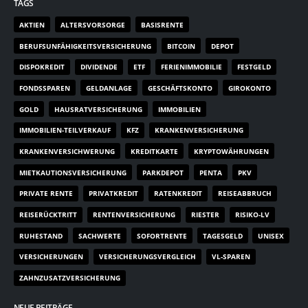
TAGS
AKTIEN
ALTERSVORSORGE
BASISRENTE
BERUFSUNFÄHIGKEITSVERSICHERUNG
BITCOIN
DEPOT
DISPOKREDIT
DIVIDENDE
ETF
FERIENIMMOBILIE
FESTGELD
FONDSSPAREN
GELDANLAGE
GESCHÄFTSKONTO
GIROKONTO
GOLD
HAUSRATVERSICHERUNG
IMMOBILIEN
IMMOBILIEN-TEILVERKAUF
KFZ
KRANKENVERSICHERUNG
KRANKENVERSICHWERUNG
KREDITKARTE
KRYPTOWÄHRUNGEN
MIETKAUTIONSVERSICHERUNG
PARKDEPOT
PENTA
PKV
PRIVATE RENTE
PRIVATKREDIT
RATENKREDIT
REISEABBRUCH
REISERÜCKTRITT
RENTENVERSICHERUNG
RIESTER
RISIKO-LV
RUHESTAND
SACHWERTE
SOFORTRENTE
TAGESGELD
UNISEX
VERSICHERUNGEN
VERSICHERUNGSVERGLEICH
VL-SPAREN
ZAHNZUSATZVERSICHERUNG
NEUE BEITRÄGE